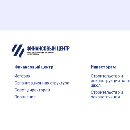
Финансовый центр
Инвесторам
История
Строительство и
реконструкция час
Организационная структура
школ
Совет директоров
Строительство и
Правление
реконструкция
студенческих обще
Противодействие
коррупции
Государственный
образовательный д
Вакансии
Часто задаваемые 
Блог председателя
Правления
Ваучерное финанси