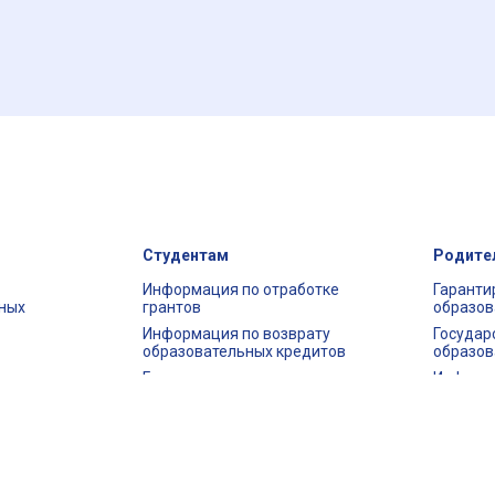
Студентам
Родите
Информация по отработке
Гаранти
тных
грантов
образов
Информация по возврату
Государ
образовательных кредитов
образов
Гарантирование
Информа
житий
образовательных кредитов
грантов
Государственный
Список 
епозит
образовательный депозит
Часто з
вопросы
Часто задаваемые вопросы
рование