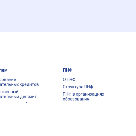
лям
ПНФ
рование
О ПНФ
ательных кредитов
Структура ПНФ
ственный
ПНФ в организациях
ательный депозит
образования
ция по отработке
НПА по ПНФ
Алгоритмы (по госзаказ) и
частных школ
рекомендации
адаваемые вопросы
История внедрения ПНФ
Часто задаваемые вопросы