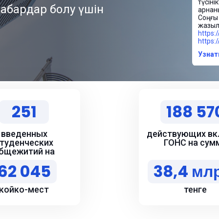
https:
usp=sh
Узнат
Ув
Узн
251
188 57
введенных
действующих вк
туденческих
ГОНС на сум
бщежитий на
62 045
38,4 мл
койко-мест
тенге