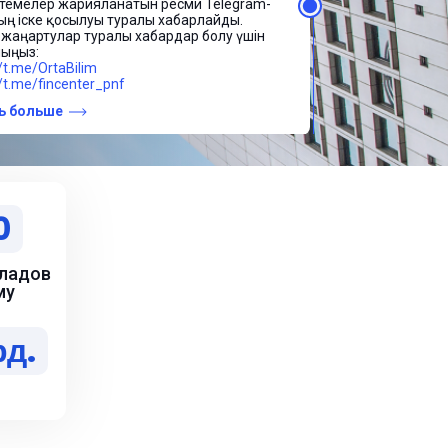
//drive.google.com/drive/folders/1AQKZplihvpFIlIuy5mxiNjCA9_yWphh
aring
ь больше
ажаемые предприниматели!
ать больше
0
ладов
му
рд.