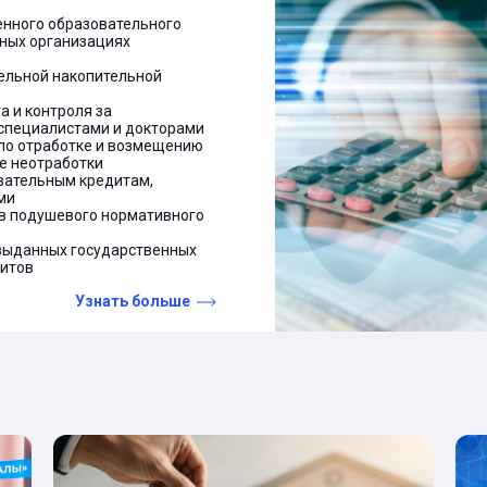
енного образовательного
тных организациях
ельной накопительной
 и контроля за
специалистами и докторами
 по отработке и возмещению
е неотработки
овательным кредитам,
ми
в подушевого нормативного
 выданных государственных
дитов
Узнать больше