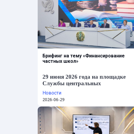
Брифинг на тему «Финансирование
частных школ»
29 июня 2026 года
на площадке
Службы центральных
коммуникаций прошел брифинг н
Новости
тему «Финансирование частных
2026-06-29
школ».
В мероприятии приняли участие: вице-
министр финансов РК
Даурен Темирбеков
,
вице-министр просвещения РК
Жайык
Шарабасов
, заместитель председателя