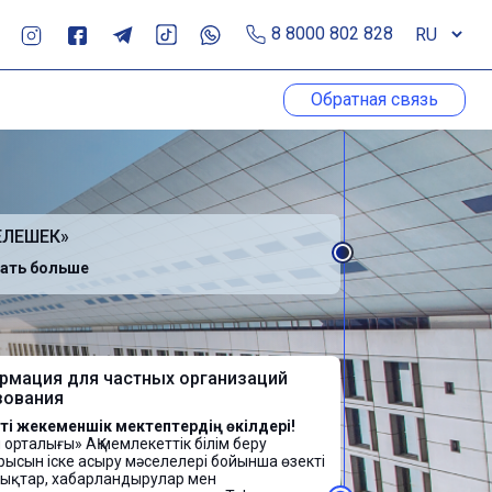
8 8000 802 828
Обратная связь
ЕЛЕШЕК»
ать больше
формация для частных организаций
разования
ать больше
ки по отработке государственного
а
_yWphhG?
цы заявок по ссылке