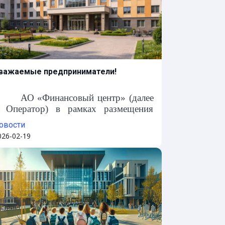
оставленных задач.
важаемые предприниматели!
АО «Финансовый центр» (далее
 Оператор) в рамках размещения
осударственного заказа на
овости
беспечение студентов, магистрантов
026-02-19
 докторантов местами (далее –
осударственный заказ), сообщает
ледующее.
В соответствии с подпунктом 6)
татьи 101 Бюджетного кодекса РК,
сполнение бюджета осуществляется в
ределах объемов бюджетных средств
а соответствующий финансовый год.