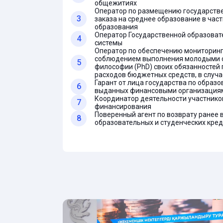
общежитиях
Оператор по размещению государств
3
заказа на среднее образование в час
образования
Оператор Государственной образоват
4
системы
Оператор по обеспечению мониторинга
соблюдением выполнения молодыми 
5
философии (PhD) своих обязанностей
расходов бюджетных средств, в случа
Гарант от лица государства по образ
6
выданных финансовыми организация
Координатор деятельности участнико
7
финансирования
Поверенный агент по возврату ранее
8
образовательных и студенческих кре