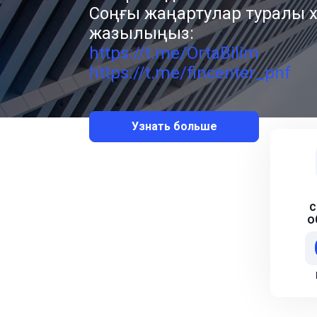
usp=sharing
Узнать больше
с
о