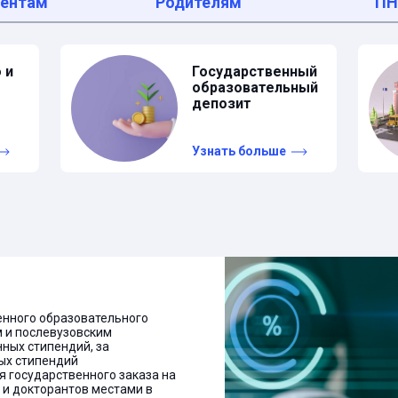
дентам
Родителям
П
 и
Государственный
образовательный
депозит
Узнать больше
енного образовательного
м и послевузовским
ных стипендий, за
ых стипендий
 государственного заказа на
 и докторантов местами в