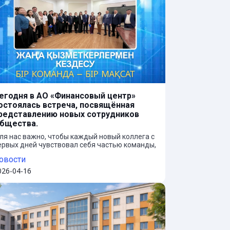
егодня в АО «Финансовый центр»
остоялась встреча, посвящённая
редставлению новых сотрудников
бщества.
ля нас важно, чтобы каждый новый коллега с
ервых дней чувствовал себя частью команды,
онимал общие задачи и ценности. Такие
овости
стречи позволяют не только познакомиться,
о и выстроить открытый диалог внутри
026-04-16
оллектива.
верена, что профессиональный опыт и
омпетенции новых сотрудников усилят нашу
оманду и внесут вклад в дальнейшее
азвитие Общества.
елаю коллегам успешной адаптации,
родуктивной работы и реализации всех